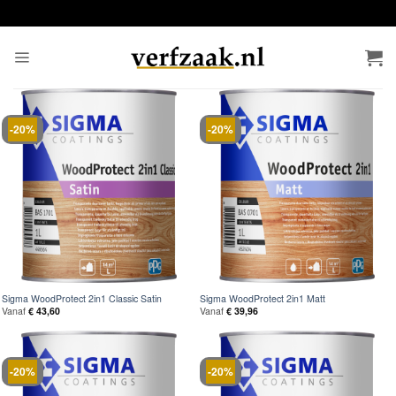
Ga
naar
inhoud
-20%
-20%
Sigma WoodProtect 2in1 Classic Satin
Sigma WoodProtect 2in1 Matt
Vanaf
€
43,60
Vanaf
€
39,96
-20%
-20%