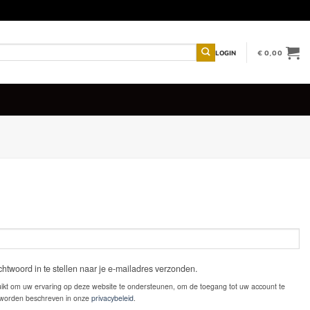
LOGIN
€
0,00
htwoord in te stellen naar je e-mailadres verzonden.
kt om uw ervaring op deze website te ondersteunen, om de toegang tot uw account te
 worden beschreven in onze
privacybeleid
.