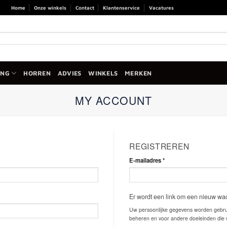
Home
Onze winkels
Contact
Klantenservice
Vacatures
ANG
HORREN
ADVIES
WINKELS
MERKEN
MY ACCOUNT
REGISTREREN
Vereist
E-mailadres
*
Er wordt een link om een nieuw wac
Uw persoonlijke gegevens worden gebrui
beheren en voor andere doeleinden die