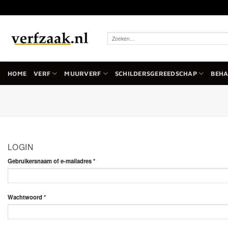
Ga
naar
inhoud
Zoeken
naar:
HOME
VERF
MUURVERF
SCHILDERSGEREEDSCHAP
BEH
LOGIN
Vereist
Gebruikersnaam of e-mailadres
*
Vereist
Wachtwoord
*