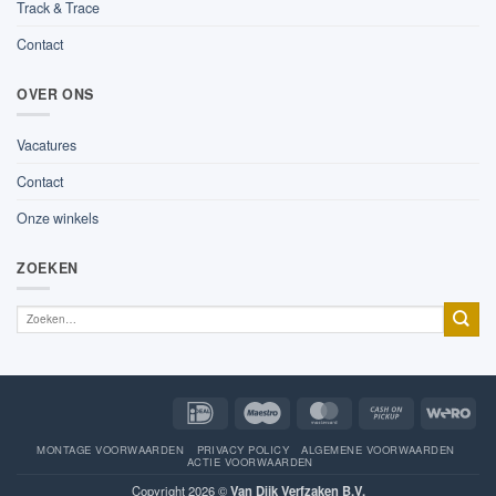
Track & Trace
Contact
OVER ONS
Vacatures
Contact
Onze winkels
ZOEKEN
IDeal
Maestro
MasterCard
Cash
Wer
on
Pickup
MONTAGE VOORWAARDEN
PRIVACY POLICY
ALGEMENE VOORWAARDEN
ACTIE VOORWAARDEN
Copyright 2026 ©
Van Dijk Verfzaken B.V.