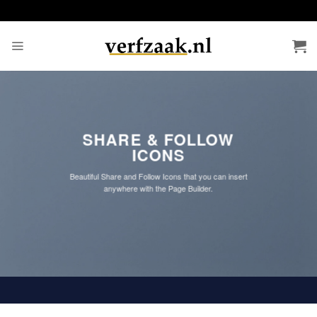
Ga
naar
inhoud
SHARE & FOLLOW
ICONS
Beautiful Share and Follow Icons that you can insert
anywhere with the Page Builder.