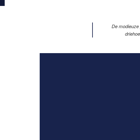
De modieuze p
drieho