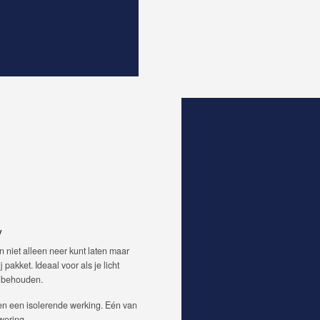
y
n niet alleen neer kunt laten maar
pakket. Ideaal voor als je licht
lt behouden.
ben een isolerende werking. Eén van
wering.