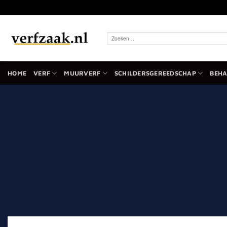
Ga
naar
inhoud
Zoeken
naar:
HOME
VERF
MUURVERF
SCHILDERSGEREEDSCHAP
BEH