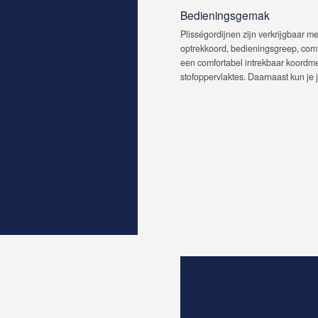
Bedieningsgemak
Plisségordijnen zijn verkrijgbaar m
optrekkoord, bedieningsgreep, comf
een comfortabel intrekbaar koordme
stofoppervlaktes. Daarnaast kun je 