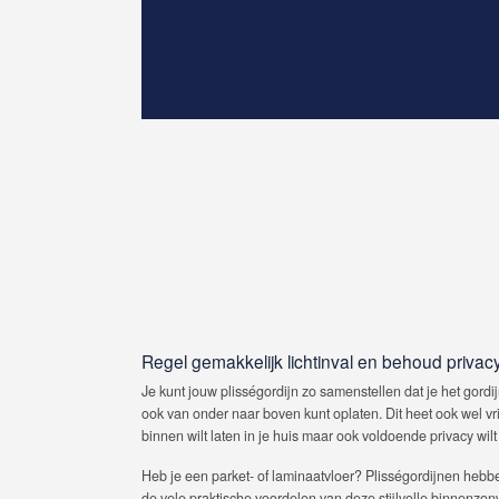
Regel gemakkelijk lichtinval en behoud privac
Je kunt jouw plisségordijn zo samenstellen dat je het gordij
ook van onder naar boven kunt oplaten. Dit heet ook wel vrij 
binnen wilt laten in je huis maar ook voldoende privacy wi
Heb je een parket- of laminaatvloer? Plisségordijnen heb
de vele praktische voordelen van deze stijlvolle binnenzon