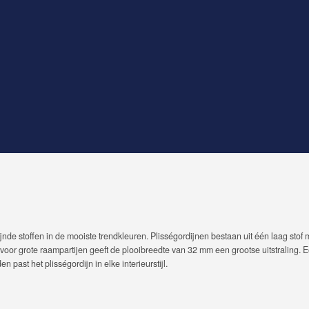
ijnde stoffen in de mooiste trendkleuren. Plisségordijnen bestaan uit één laag stof
l voor grote raampartijen geeft de plooibreedte van 32 mm een grootse uitstraling. 
 past het plisségordijn in elke interieurstijl.