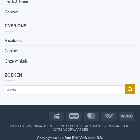
Track & Trace
Contact
OVER ONS
Vacatures
Contact
Onze winkels
ZOEKEN
IDeal
Maestro
MasterCard
Cash
Wer
on
Pickup
MONTAGE VOORWAARDEN
PRIVACY POLICY
ALGEMENE VOORWAARDEN
ACTIE VOORWAARDEN
Copyright 2026 ©
Van Dijk Verfzaken B.V.