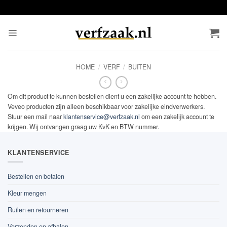
Ga
naar
inhoud
HOME
/
VERF
/
BUITEN
Om dit product te kunnen bestellen dient u een zakelijke account te hebben.
Veveo producten zijn alleen beschikbaar voor zakelijke eindverwerkers.
Stuur een mail naar
klantenservice@verfzaak.nl
om een zakelijk account te
krijgen. Wij ontvangen graag uw KvK en BTW nummer.
KLANTENSERVICE
Bestellen en betalen
Kleur mengen
Ruilen en retourneren
Verzenden en afhalen