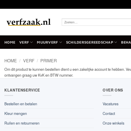
Ga
naar
inhoud
Zoeken
naar:
HOME
VERF
MUURVERF
SCHILDERSGEREEDSCHAP
BEH
HOME
/
VERF
/
PRIMER
Om dit product te kunnen bestellen dient u een zakelijke account te hebben. Ve
ontvangen graag uw KvK en BTW nummer.
KLANTENSERVICE
OVER ONS
Bestellen en betalen
Vacatures
Kleur mengen
Contact
Ruilen en retourneren
Onze winkels