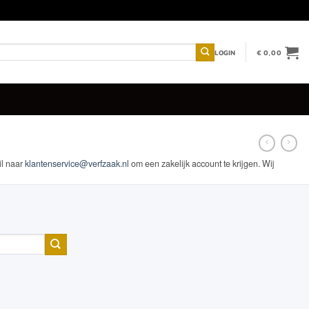
LOGIN
€
0,00
il naar
klantenservice@verfzaak.nl
om een zakelijk account te krijgen. Wij