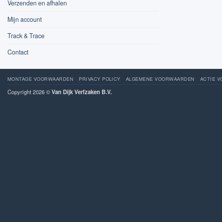
Verzenden en afhalen
Mijn account
Track & Trace
Contact
MONTAGE VOORWAARDEN
PRIVACY POLICY
ALGEMENE VOORWAARDEN
ACTIE 
Copyright 2026 ©
Van Dijk Verfzaken B.V.