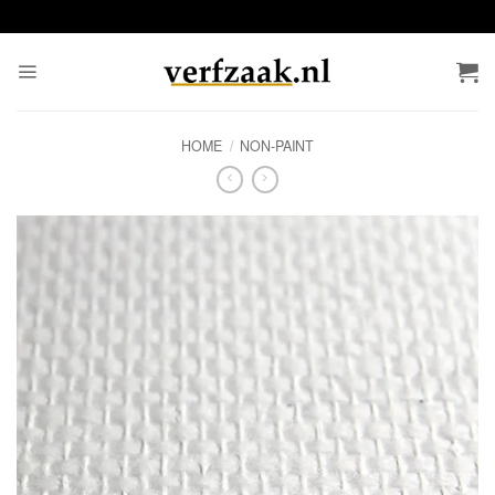
Ga
naar
inhoud
HOME
/
NON-PAINT