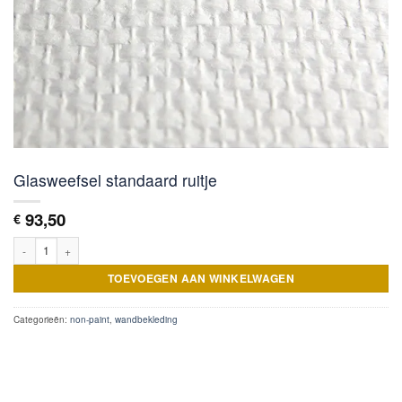
Glasweefsel standaard ruitje
93,50
€
Glasweefsel standaard ruitje aantal
TOEVOEGEN AAN WINKELWAGEN
Categorieën:
non-paint
,
wandbekleding