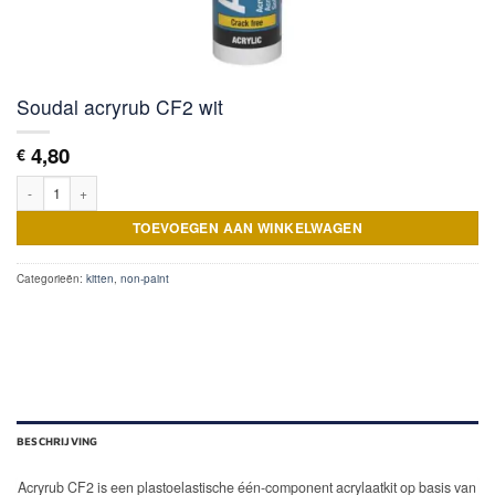
Soudal acryrub CF2 wit
4,80
€
Soudal acryrub CF2 wit aantal
TOEVOEGEN AAN WINKELWAGEN
Categorieën:
kitten
,
non-paint
BESCHRIJVING
Acryrub CF2 is een plastoelastische één-component acrylaatkit op basis van