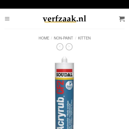
Ga
naar
inhoud
HOME
/
NON-PAINT
/
KITTEN