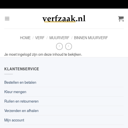
Ga
naar
inhoud
HOME
/
VERF
/
MUURVERF
/
BINNEN MUURVERF
Je moet ingelogd zijn om deze inhoud te bekijken.
KLANTENSERVICE
Bestellen en betalen
Kleur mengen
Ruilen en retourneren
Verzenden en afhalen
Mijn account