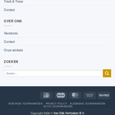
Track & Trace
Contact
OVER ONS
Vacatures
Contact
Onze winkels
ZOEKEN
IDeal
Maestro
MasterCard
Cash
Wer
on
Pickup
MONTAGE VOORWAARDEN
PRIVACY POLICY
ALGEMENE VOORWAARDEN
ACTIE VOORWAARDEN
Copyright 2026 ©
Van Dijk Verfzaken B.V.