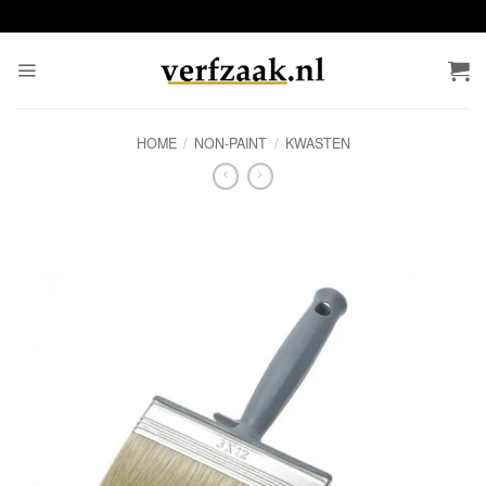
Ga
naar
inhoud
HOME
/
NON-PAINT
/
KWASTEN