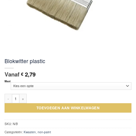
Blokwitter plastic
Vanaf
2,79
€
Maat
Blokwitter plastic aantal
TOEVOEGEN AAN WINKELWAGEN
SKU:
N/B
Categorieën:
Kwasten
,
non-paint