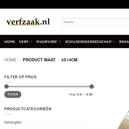
Ga
naar
inhoud
Zoeken
naar:
HOME
VERF
MUURVERF
SCHILDERSGEREEDSCHAP
BEH
HOME
/
PRODUCT MAAT
/
4X14CM
FILTER OP PRIJS
Min.
Max.
Prijs:
—
€ 0
€ 20
prijs
prijs
FILTER
PRODUCTCATEGORIEËN
behanglijm