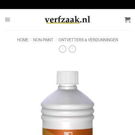
Ga
naar
inhoud
HOME
/
NON-PAINT
/
ONTVETTERS & VERDUNNINGEN