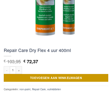
Repair Care Dry Flex 4 uur 400ml
Oorspronkelijke
Huidige
103,95
72,37
€
€
prijs
prijs
Repair Care Dry Flex 4 uur 400ml aantal
was:
is:
€ 103,95.
€ 72,37.
TOEVOEGEN AAN WINKELWAGEN
Categorieën:
non-paint
,
Repair Care
,
vulmiddelen