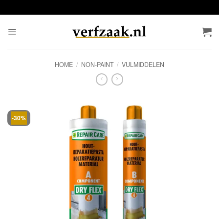
Ga
naar
inhoud
HOME
/
NON-PAINT
/
VULMIDDELEN
-30%