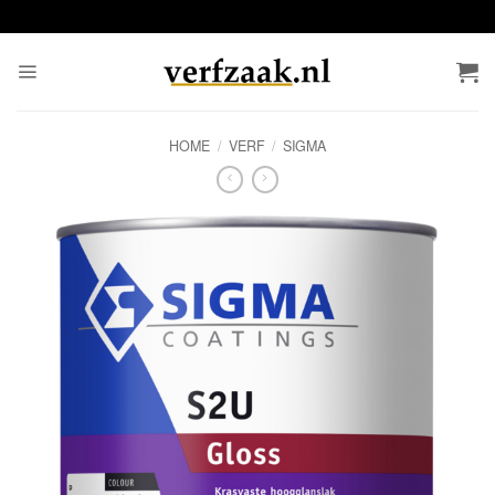
Ga
naar
inhoud
HOME
/
VERF
/
SIGMA