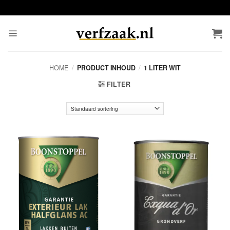
Ga
naar
inhoud
HOME
/
PRODUCT INHOUD
/
1 LITER WIT
FILTER