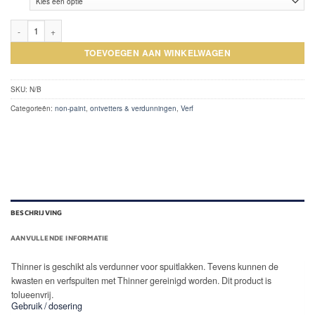
Thinner aantal
TOEVOEGEN AAN WINKELWAGEN
SKU:
N/B
Categorieën:
non-paint
,
ontvetters & verdunningen
,
Verf
BESCHRIJVING
AANVULLENDE INFORMATIE
Thinner is geschikt als verdunner voor spuitlakken. Tevens kunnen de
kwasten en verfspuiten met Thinner gereinigd worden. Dit product is
tolueenvrij.
Gebruik / dosering