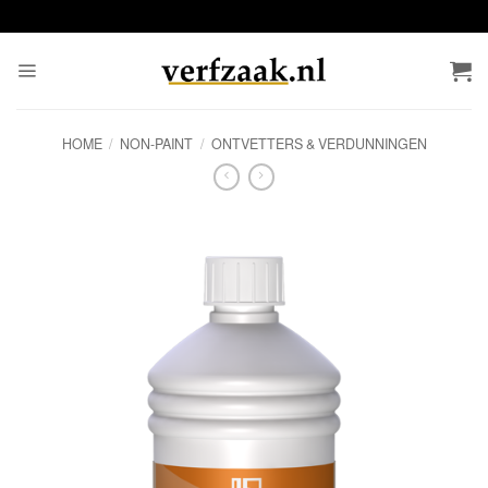
Ga
naar
inhoud
HOME
/
NON-PAINT
/
ONTVETTERS & VERDUNNINGEN