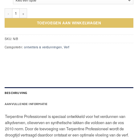
Terpentine aantal
TOEVOEGEN AAN WINKELWAGEN
SKU:
N/B
Categorieën:
ontvetters & verdunningen
,
Verf
BESCHRIJVING
AANVULLENDE INFORMATIE
Terpentine Professioneel is speciaal ontwikkeld voor het verdunnen van
alkydverven, olieverven en synthetische lakken die voldoen aan de vos
2010 norm. Door de toevoeging van Terpentine Professioneel wordt de
droogtijd vertraagd daardoor ontstaat er een optimale vloeiing van de verf.