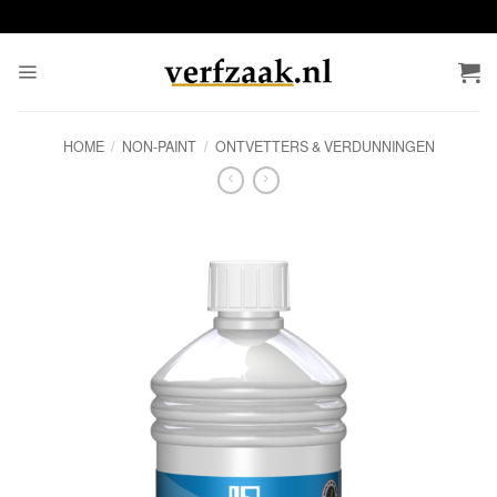
Ga
naar
inhoud
HOME
/
NON-PAINT
/
ONTVETTERS & VERDUNNINGEN