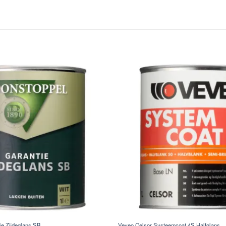
ie Zijdeglans SB
Veveo Celsor Systeemcoat 4S Halfglans