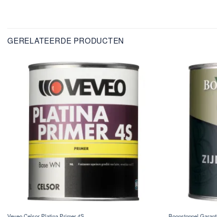
GERELATEERDE PRODUCTEN
Veveo Celsor Platina Primer 4S
Boonstoppel Garant