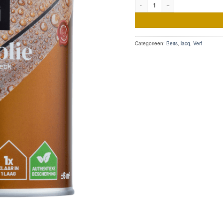
Lacq Teak Olie aantal
Categorieën:
Beits
,
lacq
,
Verf