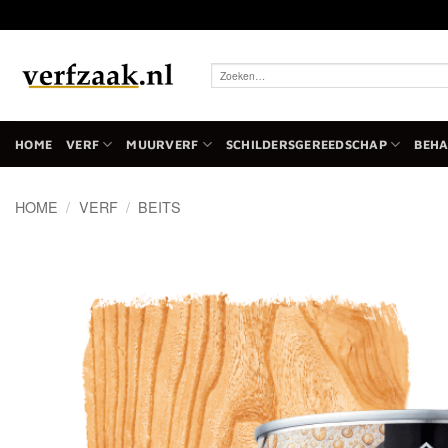
Ga
naar
inhoud
Zoeken
naar:
HOME
VERF
MUURVERF
SCHILDERSGEREEDSCHAP
BEH
HOME
/
VERF
/
BEITS