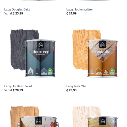
Lacq Douglas Beits
Lacq Houtontgrijzer
Vanaf
€
23,95
€
24,99
Lacq Houtteer Zwart
Lacq Teak Olie
Vanaf
€
20,99
€
23,95