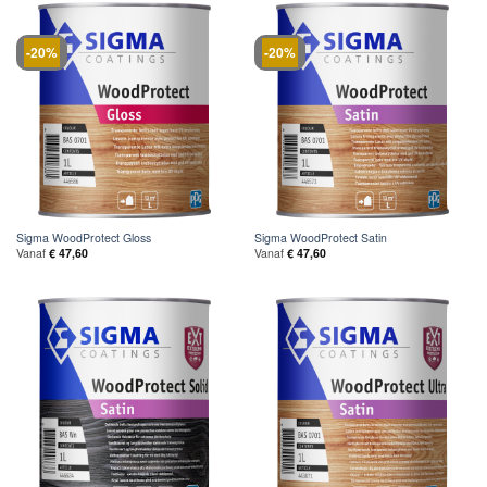
-20%
-20%
Sigma WoodProtect Gloss
Sigma WoodProtect Satin
Vanaf
€
47,60
Vanaf
€
47,60