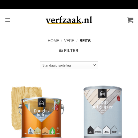
Ga
naar
inhoud
HOME
/
VERF
/
BEITS
FILTER