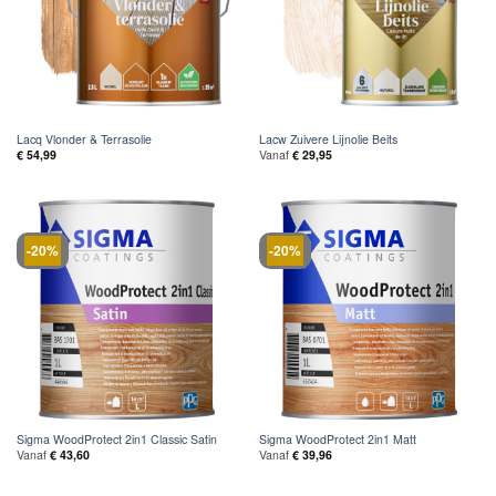
Lacq Vlonder & Terrasolie
Lacw Zuivere Lijnolie Beits
€
54,99
Vanaf
€
29,95
-20%
-20%
Sigma WoodProtect 2in1 Classic Satin
Sigma WoodProtect 2in1 Matt
Vanaf
€
43,60
Vanaf
€
39,96