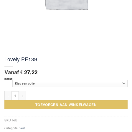
Lovely PE139
Vanaf
27,22
€
Inhoud
Lovely PE139 aantal
TOEVOEGEN AAN WINKELWAGEN
SKU:
N/B
Categorie:
Verf