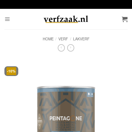
Ga
naar
inhoud
HOME
/
VERF
/
LAKVERF
-10%