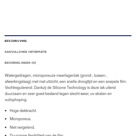
BESCHRIJVING
AANVULLENDE INFORMATIE
BEOORDELINGEN (0)
Watergedragen, microporeuze meerlagenlak (grond-, tussen-,
afwerkingslaag) met mat uitzicht, een snelle droogtijd en een soepele film.
Vochtregulerend. Dankzij de Silicone Technology is deze lak uiterst
duurzaam en zeer goed bestand tegen slecht weer, uv-stralen en
vuilophoping.
Hoge dekkracht.
Microporeus.
Niet vergelend.
Duurzame flexibiliteit van de film.