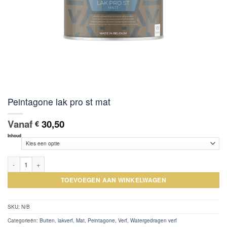
Peintagone lak pro st mat
Vanaf
30,50
€
Inhoud
Peintagone lak pro st mat aantal
TOEVOEGEN AAN WINKELWAGEN
SKU:
N/B
Categorieën:
Buiten
,
lakverf
,
Mat
,
Peintagone
,
Verf
,
Watergedragen verf