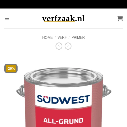
Ga
naar
inhoud
HOME
/
VERF
/
PRIMER
-26%