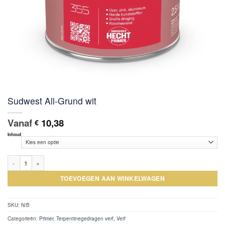
Sudwest All-Grund wit
Vanaf
10,38
€
Inhoud
Sudwest All-Grund wit aantal
TOEVOEGEN AAN WINKELWAGEN
SKU:
N/B
Categorieën:
Primer
,
Terpentinegedragen verf
,
Verf