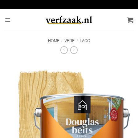
Ga
naar
inhoud
HOME
/
VERF
/
LACQ