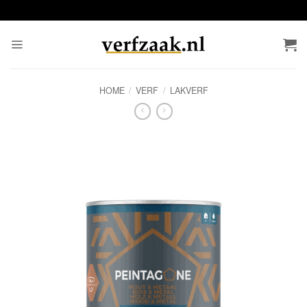
Ga
naar
inhoud
HOME
/
VERF
/
LAKVERF