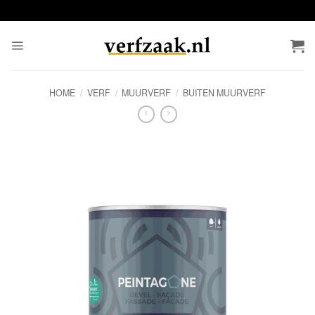
Ga
naar
inhoud
HOME
/
VERF
/
MUURVERF
/
BUITEN MUURVERF