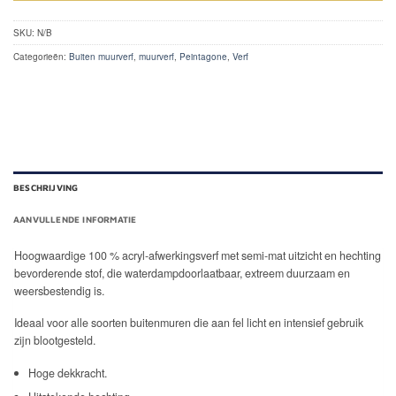
SKU:
N/B
Categorieën:
Buiten muurverf
,
muurverf
,
Peintagone
,
Verf
BESCHRIJVING
AANVULLENDE INFORMATIE
Hoogwaardige 100 % acryl-afwerkingsverf met semi-mat uitzicht en hechting
bevorderende stof, die waterdampdoorlaatbaar, extreem duurzaam en
weersbestendig is.
Ideaal voor alle soorten buitenmuren die aan fel licht en intensief gebruik
zijn blootgesteld.
Hoge dekkracht.