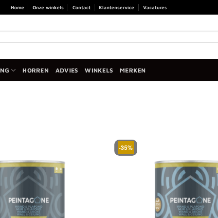
Home
Onze winkels
Contact
Klantenservice
Vacatures
ANG
HORREN
ADVIES
WINKELS
MERKEN
-35%