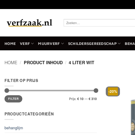
Ga
naar
inhoud
Zoeken
naar:
HOME
VERF
MUURVERF
SCHILDERSGEREEDSCHAP
BEH
HOME
/
PRODUCT INHOUD
/
4 LITER WIT
FILTER OP PRIJS
-20%
Min.
Max.
Prijs:
—
€ 10
€ 310
prijs
prijs
FILTER
PRODUCTCATEGORIEËN
behanglijm