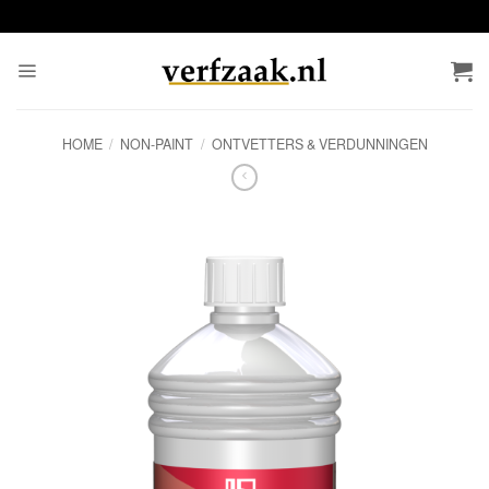
Ga
naar
inhoud
HOME
/
NON-PAINT
/
ONTVETTERS & VERDUNNINGEN