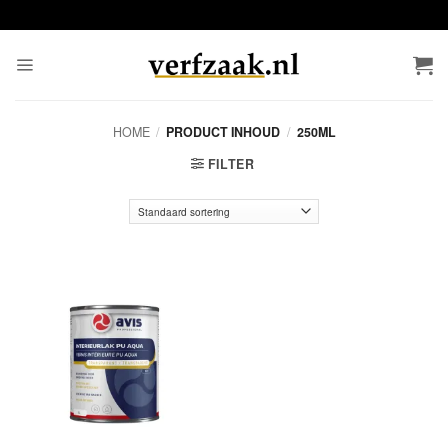
Ga
naar
inhoud
HOME
/
PRODUCT INHOUD
/
250ML
FILTER