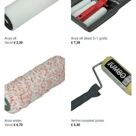
Anza vilt
Anza vilt lakset 2+1 gratis
Vanaf
€
2,20
€
7,39
Anza wistex
Verfrol compleet jumbo
Vanaf
€
6,70
€
5,40