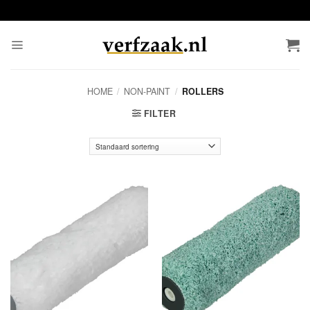
Ga
naar
inhoud
HOME
/
NON-PAINT
/
ROLLERS
FILTER