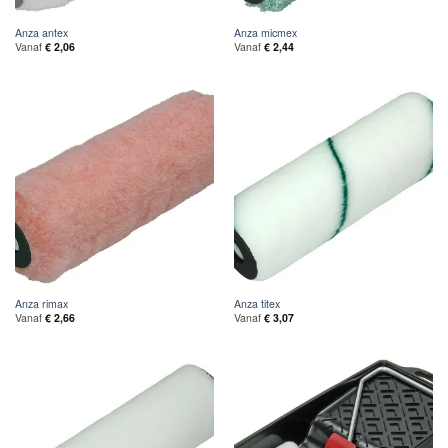
Anza antex
Anza micmex
Vanaf
€
2,06
Vanaf
€
2,44
Anza rimax
Anza titex
Vanaf
€
2,66
Vanaf
€
3,07