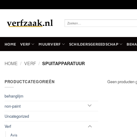
Ga
naar
inhoud
Zoeken
naar:
HOME
VERF
MUURVERF
SCHILDERSGEREEDSCHAP
BEH
HOME
/
VERF
/
SPUITAPPARATUUR
PRODUCTCATEGORIEËN
Geen producten g
behanglijm
non-paint
Uncategorized
Verf
Avis