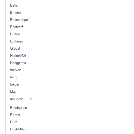
Beits
Binnen
Boonstoppel
Bootverf
Buiten
Epifanes
Global
HistorONE
Hoogglans
krijtverf
lacq
lakverf
Mat
muurverf
Peintagone
Primer
Pure
Rust-Oleum