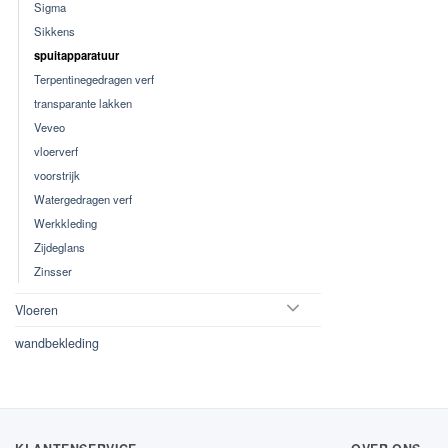
Sigma
Sikkens
spuitapparatuur
Terpentinegedragen verf
transparante lakken
Veveo
vloerverf
voorstrijk
Watergedragen verf
Werkkleding
Zijdeglans
Zinsser
Vloeren
wandbekleding