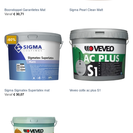
Boonstoppel Garantietex Mat
Sigma Pearl Clean Matt
Vanaf
€
30,71
-60%
Sigma Sigmatex Superlatex mat
Veveo collix ac plus S1
Vanaf
€
30,07