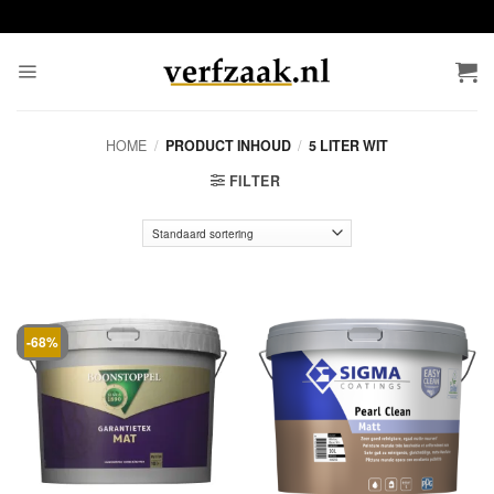
Ga
naar
inhoud
HOME
/
PRODUCT INHOUD
/
5 LITER WIT
FILTER
-68%