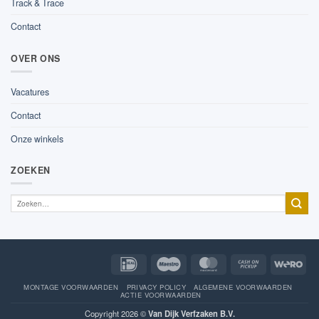
Track & Trace
Contact
OVER ONS
Vacatures
Contact
Onze winkels
ZOEKEN
IDeal
Maestro
MasterCard
Cash
Wer
on
Pickup
MONTAGE VOORWAARDEN
PRIVACY POLICY
ALGEMENE VOORWAARDEN
ACTIE VOORWAARDEN
Copyright 2026 ©
Van Dijk Verfzaken B.V.