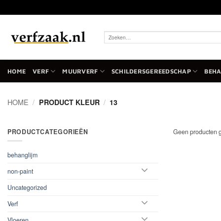
Ga
naar
inhoud
Zoeken
naar:
HOME
VERF
MUURVERF
SCHILDERSGEREEDSCHAP
BEH
HOME
/
PRODUCT KLEUR
/
13
PRODUCTCATEGORIEËN
Geen producten g
behanglijm
non-paint
Uncategorized
Verf
Vloeren