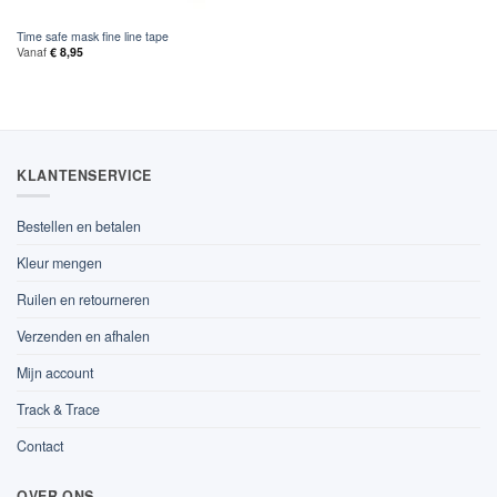
Time safe mask fine line tape
Vanaf
€
8,95
KLANTENSERVICE
Bestellen en betalen
Kleur mengen
Ruilen en retourneren
Verzenden en afhalen
Mijn account
Track & Trace
Contact
OVER ONS