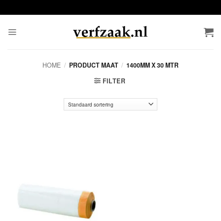
Ga
naar
inhoud
HOME
/
PRODUCT MAAT
/
1400MM X 30 MTR
FILTER