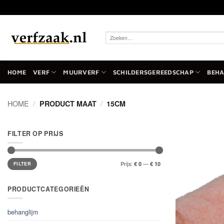
Ga
naar
inhoud
Zoeken
naar:
HOME
VERF
MUURVERF
SCHILDERSGEREEDSCHAP
BEH
HOME
/
PRODUCT MAAT
/
15CM
FILTER OP PRIJS
Min.
Max.
Prijs:
—
€ 0
€ 10
prijs
prijs
FILTER
PRODUCTCATEGORIEËN
behanglijm