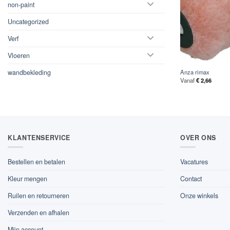
non-paint
Uncategorized
Verf
Vloeren
wandbekleding
Anza rimax
Vanaf
€
2,66
KLANTENSERVICE
OVER ONS
Bestellen en betalen
Vacatures
Kleur mengen
Contact
Ruilen en retourneren
Onze winkels
Verzenden en afhalen
Mijn account